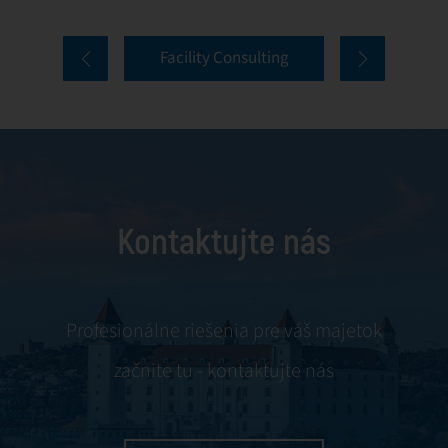
nehnuteľností.
nájomcov a ich
Naše komplexné
nástupu až po
Facility Consulting
služby pokrývajú
priebežnú
všetky aspekty
komunikáciu a
správy budov
riešenie konfliktov.
vrátane údržby,
servisu a rokovaní
s nájomcami.
Kontaktujte nás
Využívaním našich
odborných
znalostí
zabezpečujeme,
Profesionálne riešenia pre váš majetok
aby bol váš
začnite tu - kontaktujte nás
majetok
spravovaný s
maximálnou