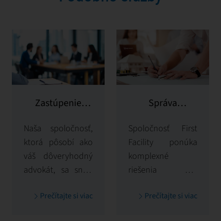
Zastúpenie
Správa
vlastníka
potenciálnych
Naša spoločnosť,
Spoločnosť First
klientov
ktorá pôsobí ako
Facility ponúka
váš dôveryhodný
komplexné
advokát, sa snaží
riešenia pre
maximalizovať a
správu nájomcov,
Prečítajte si viac
Prečítajte si viac
chrániť hodnotu
pričom sa stará o
vašich
všetko od výberu