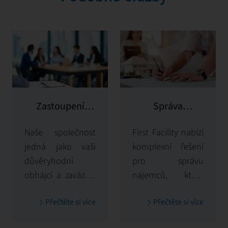
Zastoupení
Správa
vlastníka
potenciálních
Naše společnost
First Facility nabízí
klientů
jedná jako vaši
komplexní řešení
důvěryhodní
pro správu
obhájci a zavázala
nájemců, která
se maximalizovat a
řeší vše od výběru
Přečtěte si více
Přečtěte si více
chránit hodnotu
nájemců a
vašich
zařazování až po