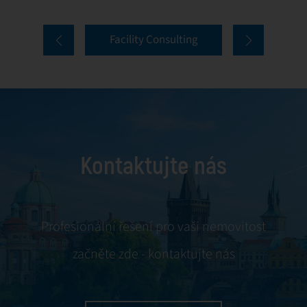
nemovitostí. Naše
průběžnou
komplexní služby
komunikaci a
Facility Consulting
pokrývají každý
řešení konfliktů.
aspekt facility
managementu,
včetně údržby,
servisu a jednání s
nájemci. Využitím
Kontaktujte nás
našich odborných
znalostí zajistíme,
že váš majetek
bude spravován s
Profesionální řešení pro vaši nemovitost
maximální
začněte zde - kontaktujte nás
efektivitou a
zaměřen na
optimální