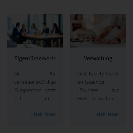
Eigentümervertretung
Verwaltung
potenzieller
Als Ihr
First Facility bietet
Kunden
vertrauenswürdiger
umfassende
Fürsprecher setzt
Lösungen zur
sich unser
Mieterverwaltung
Unternehmen
und kümmert sich
Mehr lesen
Mehr lesen
dafür ein, den
um alles, von der
Wert Ihrer
Mieterauswahl
Immobilien zu
und Einarbeitung